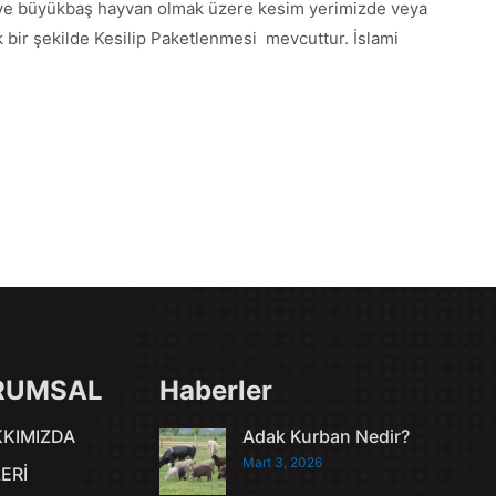
ş ve büyükbaş hayvan olmak üzere kesim yerimizde veya
ik bir şekilde Kesilip Paketlenmesi mevcuttur. İslami
RUMSAL
Haberler
KIMIZDA
Adak Kurban Nedir?
Mart 3, 2026
ERİ