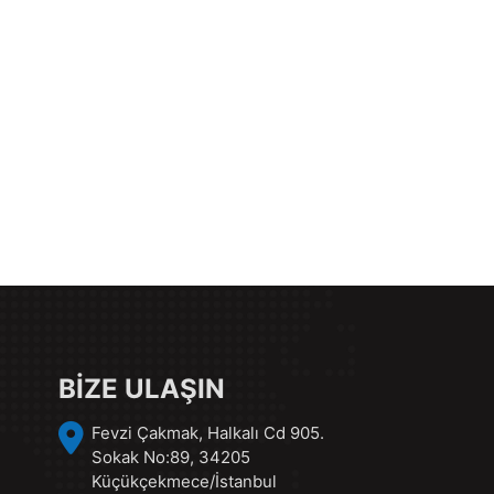
BİZE ULAŞIN
Fevzi Çakmak, Halkalı Cd 905.
Sokak No:89, 34205
Küçükçekmece/İstanbul