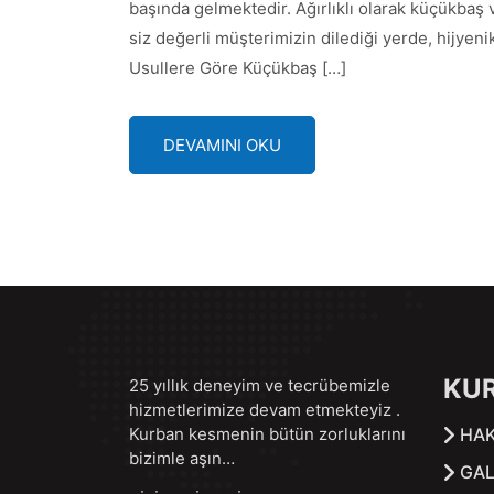
başında gelmektedir. Ağırlıklı olarak küçükba
siz değerli müşterimizin dilediği yerde, hijyen
Usullere Göre Küçükbaş […]
DEVAMINI OKU
KU
25 yıllık deneyim ve tecrübemizle
hizmetlerimize devam etmekteyiz .
Kurban kesmenin bütün zorluklarını
HAK
bizimle aşın…
GAL