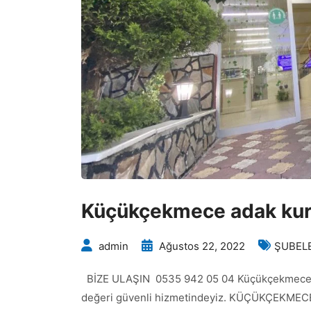
Küçükçekmece adak kurb
admin
Ağustos 22, 2022
ŞUBELE
BİZE ULAŞIN 0535 942 05 04 Küçükçekmece ada
değeri güvenli hizmetindeyiz. KÜÇÜKÇEKMECE İl