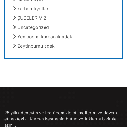
kurban fiyatları
ŞUBELERİMİZ
Uncategorized
Yenibosna kurbanlık adak
Zeytinburnu adak
25 yıllık deneyim ve tecrübemizle hizmetlerimize devam
etmekteyiz . Kurban kesmenin bütün zorluklarını bizimle
aşın…