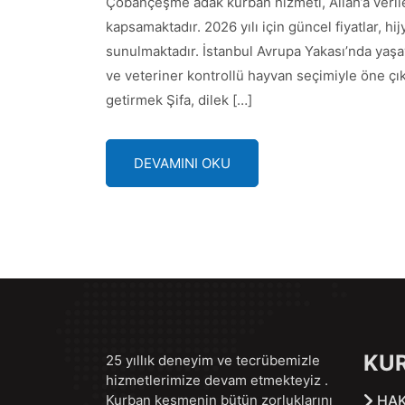
Çobançeşme adak kurban hizmeti, Allah’a verile
kapsamaktadır. 2026 yılı için güncel fiyatlar, hi
sunulmaktadır. İstanbul Avrupa Yakası’nda yaş
ve veteriner kontrollü hayvan seçimiyle öne ç
getirmek Şifa, dilek […]
DEVAMINI OKU
KU
25 yıllık deneyim ve tecrübemizle
hizmetlerimize devam etmekteyiz .
Kurban kesmenin bütün zorluklarını
HAK