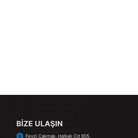
BİZE ULAŞIN
Fevzi Çakmak, Halkalı Cd 905.