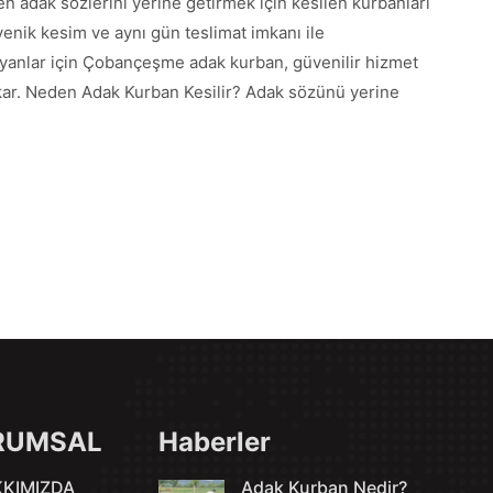
n adak sözlerini yerine getirmek için kesilen kurbanları
jyenik kesim ve aynı gün teslimat imkanı ile
ayanlar için Çobançeşme adak kurban, güvenilir hizmet
ıkar. Neden Adak Kurban Kesilir? Adak sözünü yerine
RUMSAL
Haberler
KIMIZDA
Adak Kurban Nedir?