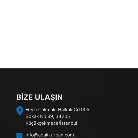
BİZE ULAŞIN
Fevzi Çakmak, Halkalı Cd 905.
Sokak No:89, 34205
Küçükçekmece/İstanbul
info@adakkurban.com