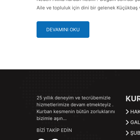
Aile ve topluluk için dini bir gelenek Küçükbaş
DEVAMINI OKU
KU
25 yıllık deneyim ve tecrübemizle
hizmetlerimize devam etmekteyiz .
Kurban kesmenin bütün zorluklarını
HAK
bizimle aşın…
GAL
BİZİ TAKİP EDİN
ŞUB