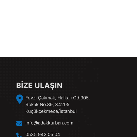
BİZE ULAŞIN
Fevzi Çakmak, Halkalı Cd 905.
Sokak No:89, 34205
Küçükçekmece/İstanbul
info@adakkurban.com
0535 942 05 04