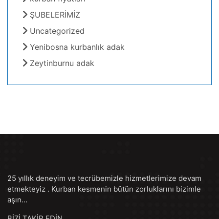
ŞUBELERİMİZ
Uncategorized
Yenibosna kurbanlık adak
Zeytinburnu adak
25 yıllık deneyim ve tecrübemizle hizmetlerimize devam
etmekteyiz . Kurban kesmenin bütün zorluklarını bizimle
aşın…
BİZİ TAKİP EDİN